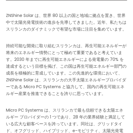
ZNShine Solar は、世界 80 以上の国と地域に拠点を置き、世界
中で太陽光発電技術の進歩を先導してきました。近年、私たちは
スリランカのダイナミックで有望な市場に注目を集めています。
持続可能な開発に取り組むスリランカは、再生可能エネルギーが
将来のエネルギー情勢にとって極めて重要であると考えていま
す。2030 年までに再生可能エネルギーによる発電量の 70% を
達成するという目標を掲げ、この国は再生可能エネルギー部門の
成長を積極的に育成しています。この先進的な環境において、
ZNShine Solar は、スリランカの大手太陽エネルギープロバイダ
ーである Micro PC Systems と協力して、国内の再生可能エネ
ルギー産業を推進できることを誇りに思っています。
Micro PC Systems は、スリランカで最も信頼できる太陽エネ
ルギー プロバイダーの 1 つであり、28 年の業界経験と満足して
いる広大な顧客ベースを誇っています。同社は、グリッドタイ
ド、オフグリッド、ハイブリッド、e-モビリティ、太陽光発電