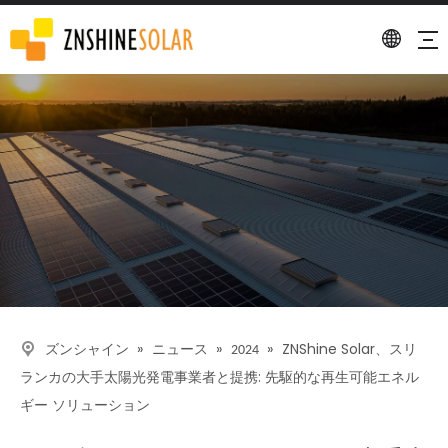
詳細
»
»
»
ZNShine Solar、スリ
ズンシャイン
ニュース
2024
ランカの大手太陽光発電事業者と提携: 先駆的な再生可能エネル
ギー ソリューション