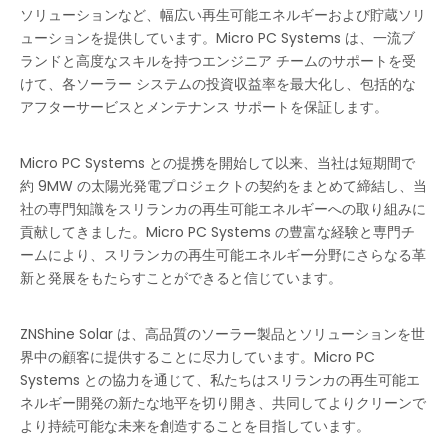
ソリューションなど、幅広い再生可能エネルギーおよび貯蔵ソリ
ューションを提供しています。Micro PC Systems は、一流ブ
ランドと高度なスキルを持つエンジニア チームのサポートを受
けて、各ソーラー システムの投資収益率を最大化し、包括的な
アフターサービスとメンテナンス サポートを保証します。
Micro PC Systems との提携を開始して以来、当社は短期間で
約 9MW の太陽光発電プロジェクトの契約をまとめて締結し、当
社の専門知識をスリランカの再生可能エネルギーへの取り組みに
貢献してきました。Micro PC Systems の豊富な経験と専門チ
ームにより、スリランカの再生可能エネルギー分野にさらなる革
新と発展をもたらすことができると信じています。
ZNShine Solar は、高品質のソーラー製品とソリューションを世
界中の顧客に提供することに尽力しています。Micro PC
Systems との協力を通じて、私たちはスリランカの再生可能エ
ZNSHINE SOLAR、EUPD Research 2024 ブラジルのトップ太陽光発電ブランドを受賞
ZNSHINE SOLAR は最近、EUPD Research から
ネルギー開発の新たな地平を切り開き、共同してよりクリーンで
より持続可能な未来を創造することを目指しています。